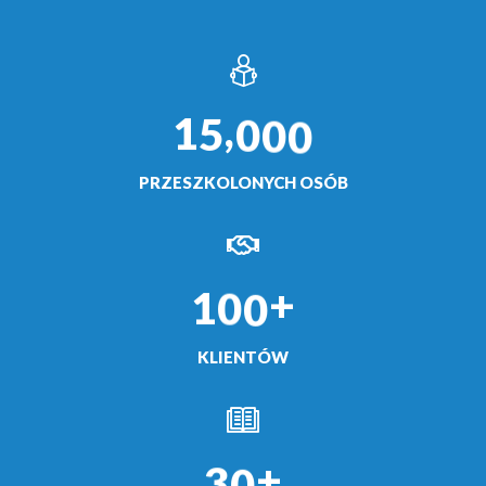
,
1
5
0
0
0
PRZESZKOLONYCH OSÓB
+
1
0
0
KLIENTÓW
+
3
0