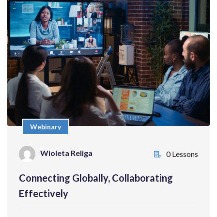
Webinary
Connecting Globally, Collaborating
Effectively
Bezpłatnie
Webinary
Wioleta Religa
Wioleta Religa
0 Lessons
0 Lessons
Connecting Globally, Collaborating
Enroll Now
Effectively