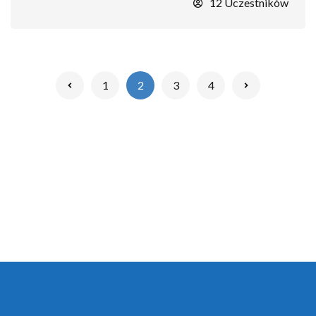
12 Uczestników
1
2
3
4