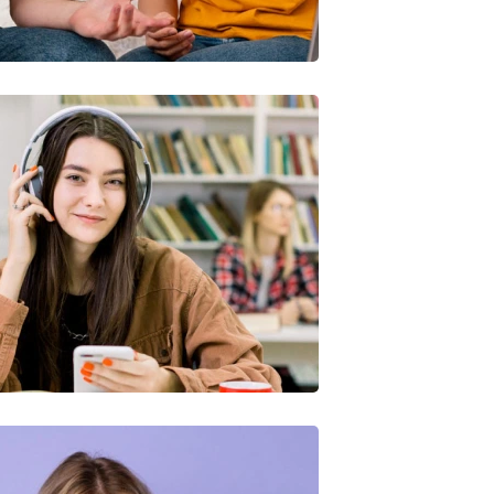
Quis Exercitation
iliz Enim Ninim Veniam
Quis Exercitation