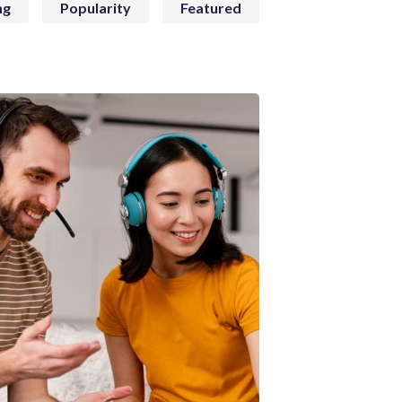
ng
Popularity
Featured
iliz Enim Ninim Veniam