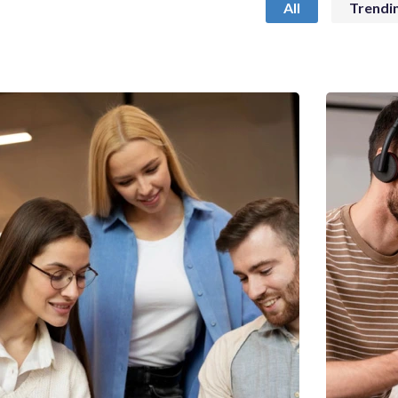
All
Trendi
Ut