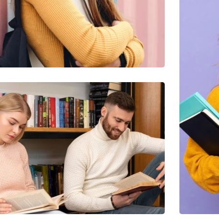
Utiliz Enim Ninim Veniam
Quis Exercitation
Utiliz Enim Ninim Veniam
Ut
Quis Exercitation