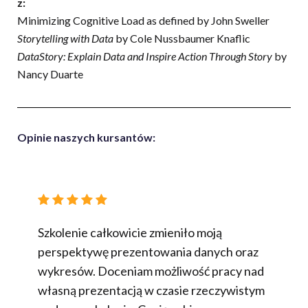
z
:
Minimizing Cognitive Load as defined by John Sweller
Storytelling with Data
by Cole Nussbaumer Knaflic
DataStory: Explain Data and Inspire Action Through Story
by
Nancy Duarte
Opinie naszych kursantów:
ana,
Szkolenie całkowicie zmieniło moją
Już wi
 łatwy
perspektywę prezentowania danych oraz
obowią
jak
wykresów. Doceniam możliwość pracy nad
mój sp
własną prezentacją w czasie rzeczywistym
JTI GB