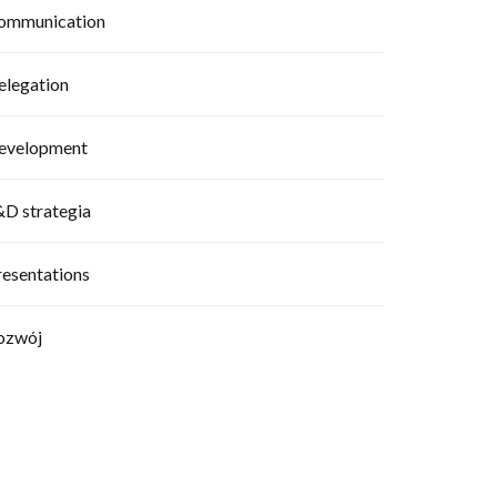
ommunication
elegation
evelopment
&D strategia
resentations
ozwój