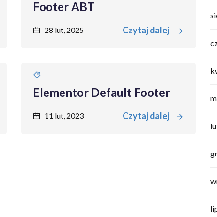
Footer ABT
s
Czytaj dalej
28 lut, 2025
c
k
Elementor Default Footer
m
Czytaj dalej
11 lut, 2023
l
g
w
li