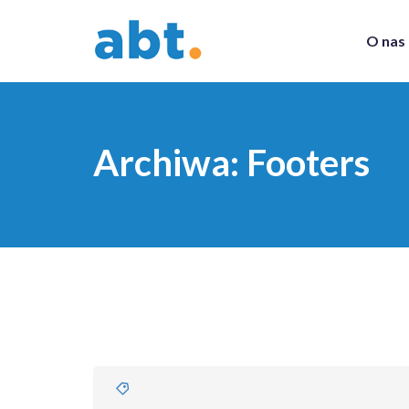
O nas
Archiwa:
Footers