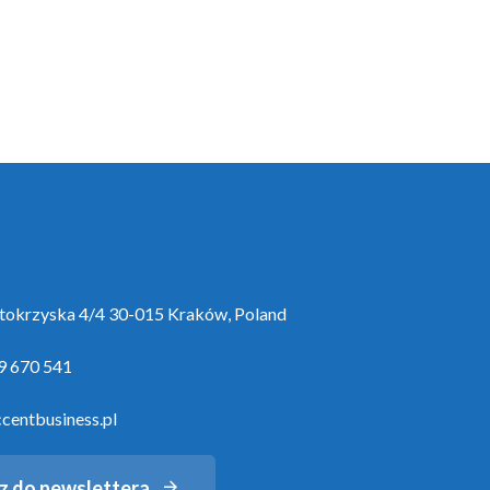
ętokrzyska 4/4 30-015 Kraków, Poland
9 670 541
centbusiness.pl
z do newslettera