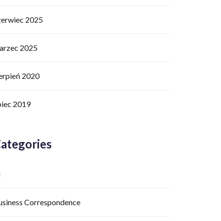
zerwiec 2025
arzec 2025
ierpień 2020
piec 2019
ategories
I
usiness Correspondence