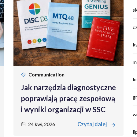
s
c
k
m
Communication
l
Jak narzędzia diagnostyczne
g
poprawiają pracę zespołową
i wyniki organizacji w SSC
w
Czytaj dalej
24 kwi, 2026
li