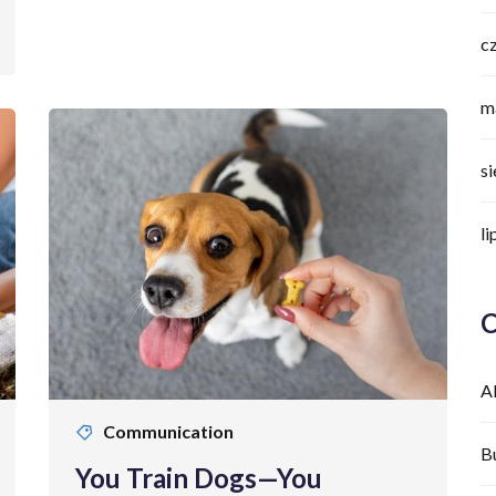
c
m
s
li
C
A
Communication
B
You Train Dogs—You