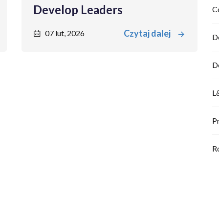
Develop Leaders
C
Czytaj dalej
07 lut, 2026
D
D
L
P
R