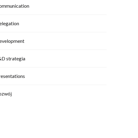
ommunication
elegation
evelopment
&D strategia
resentations
ozwój