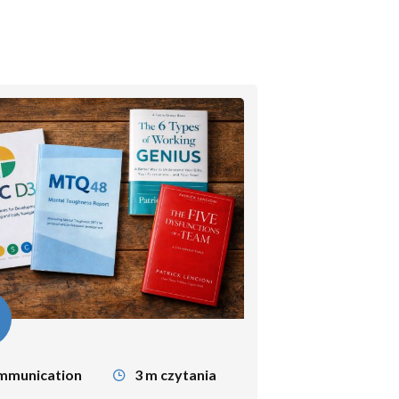
27
mar
Development
4 m czytania