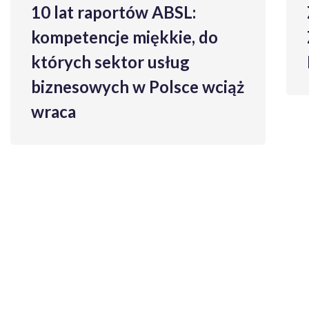
Zbierasz Więcej niż Siejesz –
o
Zwrot z Inwestycji w
Rozwój
ciąż