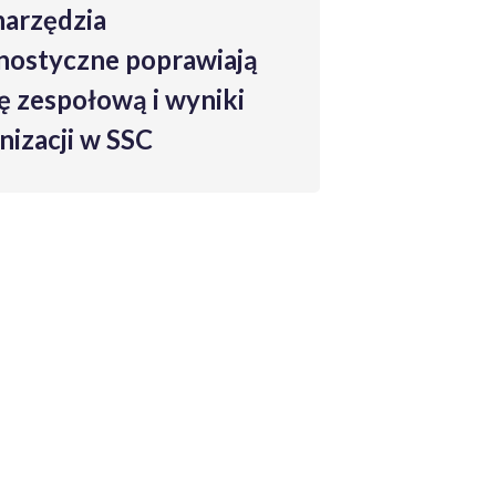
You Reap What You Sow:
Developing Leaders