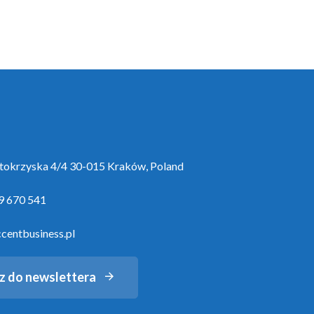
ętokrzyska 4/4 30-015 Kraków, Poland
9 670 541
centbusiness.pl
z do newslettera