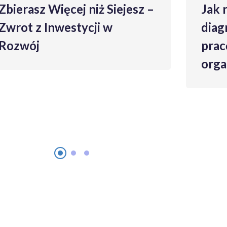
Jak narzędzia
diagnostyczne poprawiają
pracę zespołową i wyniki
organizacji w SSC