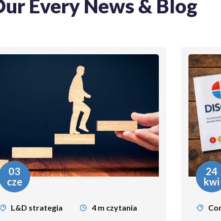
Our Every News & Blog
24
kwi
Communication
3 m czytania